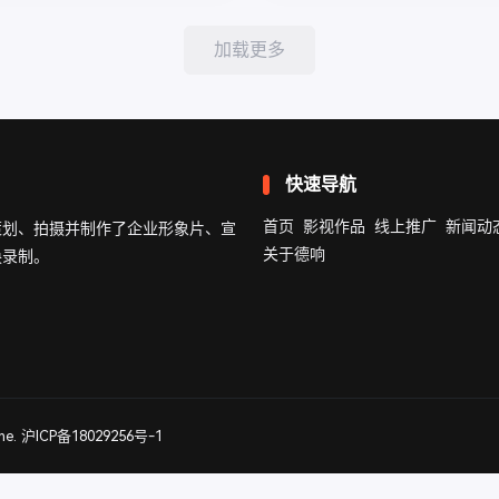
加载更多
快速导航
首页
影视作品
线上推广
新闻动
策划、拍摄并制作了企业形象片、宣
关于德响
换录制。
me
.
沪ICP备18029256号-1