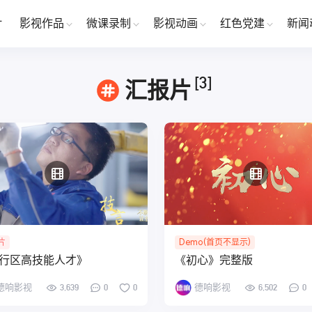
片
影视作品
微课录制
影视动画
红色党建
新闻
[3]
汇报片
片
Demo(首页不显示)
行区高技能人才》
《初心》完整版
德响影视
3,639
0
0
德响影视
6,502
0