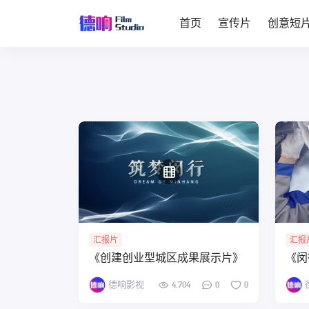
首页
宣传片
创意短
汇报片
汇报
《创建创业型城区成果展示片》
《闵
德响影视
4,704
0
0