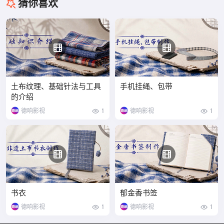
猜你喜欢
土布纹理、基础针法与工具
手机挂绳、包带
的介绍
德响影视
1
德响影视
1
书衣
郁金香书签
德响影视
1
德响影视
1