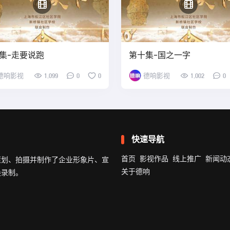
集-走要说跑
第十集-国之一字
德响影视
1,099
0
0
德响影视
1,002
0
快速导航
首页
影视作品
线上推广
新闻动
策划、拍摄并制作了企业形象片、宣
关于德响
换录制。