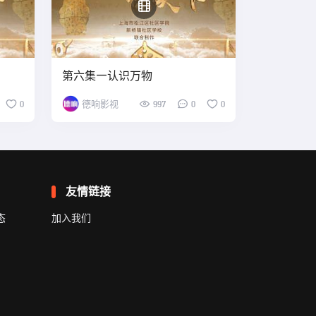
第六集—认识万物
0
德响影视
997
0
0
友情链接
态
加入我们