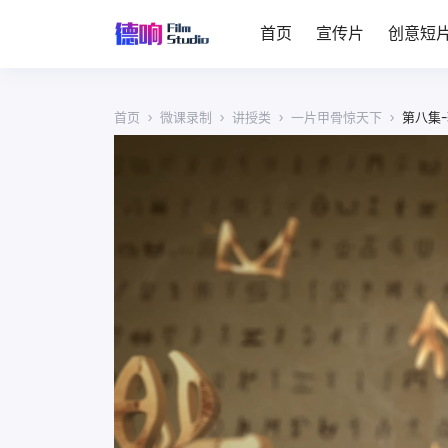
首页
宣传片
创意短
首页
›
微课录制
›
讲授类
›
一片甲骨惊天下
›
第八集