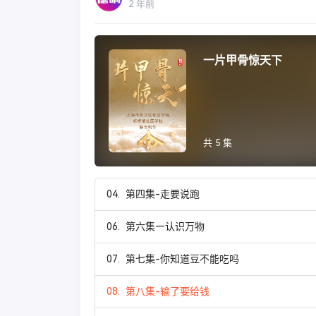
2 年前
一片甲骨惊天下
共 5 集
04.
第四集-走要说跑
06.
第六集—认识万物
07.
第七集-你知道豆不能吃吗
08.
第八集-输了要给钱