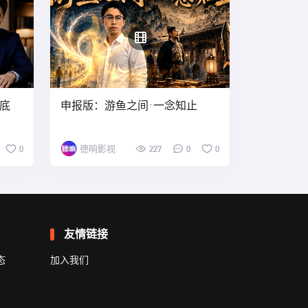
底
申报版：游鱼之间·一念知止
0
德响影视
227
0
0
友情链接
态
加入我们