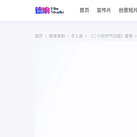
首页
宣传片
创意短
首页
›
微课录制
›
手工类
›
《二十四节气衍纸》夏季
›