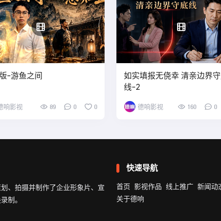
版-游鱼之间
如实填报无侥幸 清亲边界守
线-2
德响影视
89
0
0
德响影视
160
0
快速导航
首页
影视作品
线上推广
新闻动
策划、拍摄并制作了企业形象片、宣
关于德响
换录制。