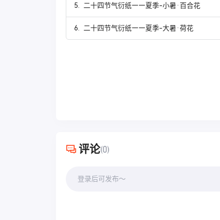
5.
二十四节气衍纸——夏季-小暑·百合花
6.
二十四节气衍纸——夏季-大暑·荷花
评论
(0)
登录后可发布～