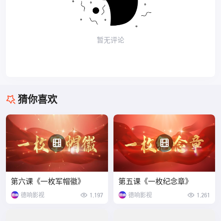
暂无评论
猜你喜欢
第六课《一枚军帽徽》
第五课《一枚纪念章》
德响影视
1,197
德响影视
1,261