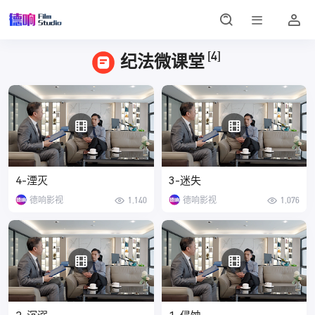
[4]
纪法微课堂
4-湮灭
3-迷失
德响影视
1,140
德响影视
1,076