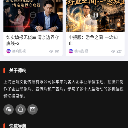
如实填报无侥幸 清亲边界守
申报版：游鱼之间·一念知
底线-2
止
德响影视
161
德响影视
227
关于德响
上海德响文化传播有限公司多年来为各大企事业单位策划、拍摄并制
作了企业形象片、宣传片和广告片，参与了多个大型活动的多机位视
频切换录制。
快速导航