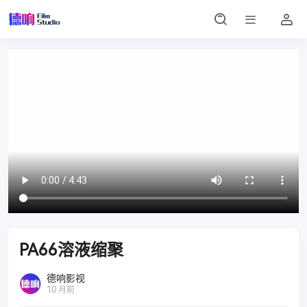
PA66溶液缩聚
德响影视
10 月前