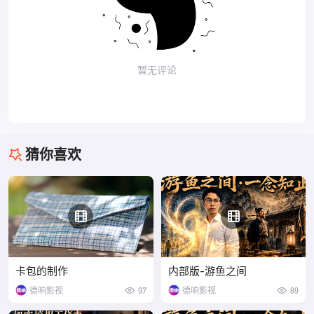
暂无评论
猜你喜欢
卡包的制作
内部版-游鱼之间
德响影视
97
德响影视
89