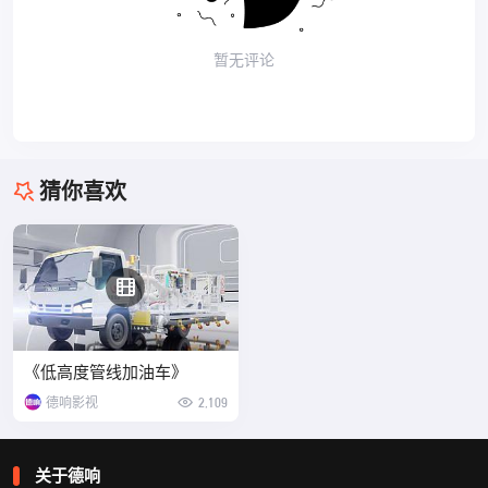
暂无评论
猜你喜欢
《低高度管线加油车》
德响影视
2,109
关于德响