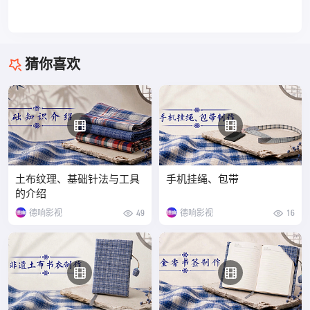
猜你喜欢
土布纹理、基础针法与工具
手机挂绳、包带
的介绍
德响影视
49
德响影视
16