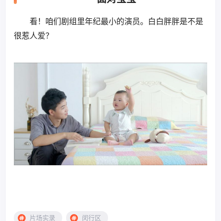
看！咱们剧组里年纪最小的演员。白白胖胖是不是
很惹人爱？
片场实录
闵行区