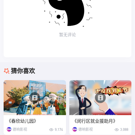
暂无评论
猜你喜欢
《春欣幼儿园》
《闵行区就业援助月》
德响影视
9,174
德响影视
3,088