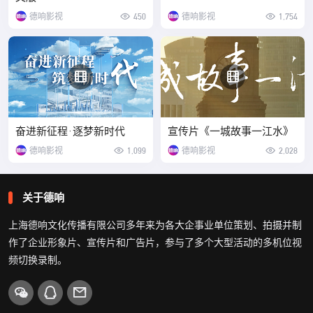
德响影视
450
德响影视
1,754
奋进新征程·逐梦新时代
宣传片《一城故事一江水》
德响影视
1,099
德响影视
2,028
关于德响
上海德响文化传播有限公司多年来为各大企事业单位策划、拍摄并制
作了企业形象片、宣传片和广告片，参与了多个大型活动的多机位视
频切换录制。